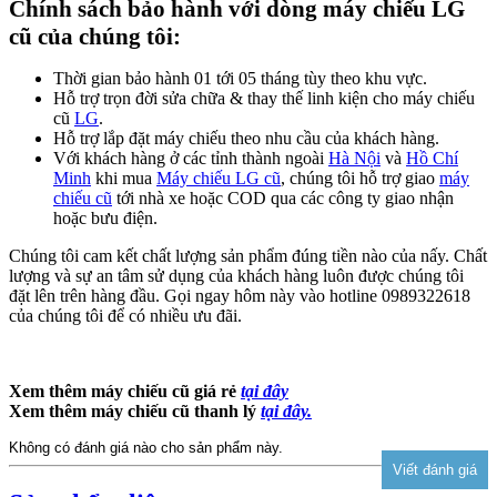
Chính sách bảo hành với dòng máy chiếu LG
cũ của chúng tôi:
Thời gian bảo hành 01 tới 05 tháng tùy theo khu vực.
Hỗ trợ trọn đời sửa chữa & thay thế linh kiện cho máy chiếu
cũ
LG
.
Hỗ trợ lắp đặt máy chiếu theo nhu cầu của khách hàng.
Với khách hàng ở các tỉnh thành ngoài
Hà Nội
và
Hồ Chí
Minh
khi mua
Máy chiếu LG cũ
, chúng tôi hỗ trợ giao
máy
chiếu cũ
tới nhà xe hoặc COD qua các công ty giao nhận
hoặc bưu điện.
Chúng tôi cam kết chất lượng sản phẩm đúng tiền nào của nấy. Chất
lượng và sự an tâm sử dụng của khách hàng luôn được chúng tôi
đặt lên trên hàng đầu. Gọi ngay hôm này vào hotline 0989322618
của chúng tôi để có nhiều ưu đãi.
Xem thêm máy chiếu cũ giá rẻ
tại đây
Xem thêm máy chiếu cũ thanh lý
tại đây.
Không có đánh giá nào cho sản phẩm này.