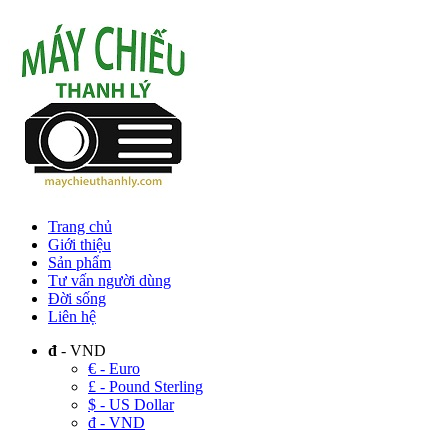
Trang chủ
Giới thiệu
Sản phẩm
Tư vấn người dùng
Đời sống
Liên hệ
đ
- VND
€ - Euro
£ - Pound Sterling
$ - US Dollar
đ - VND