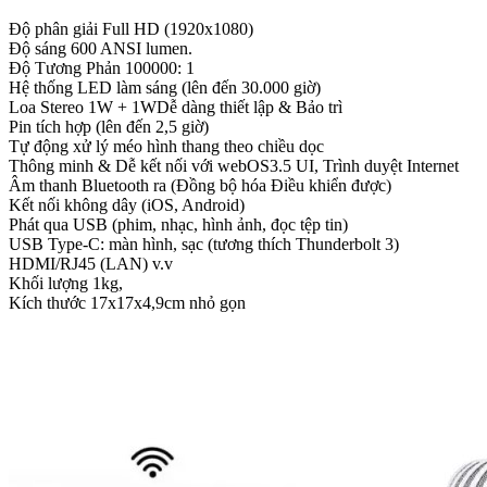
Độ phân giải Full HD (1920x1080)
Độ sáng 600 ANSI lumen.
Độ Tương Phản 100000: 1
Hệ thống LED làm sáng (lên đến 30.000 giờ)
Loa Stereo 1W + 1WDễ dàng thiết lập & Bảo trì
Pin tích hợp (lên đến 2,5 giờ)
Tự động xử lý méo hình thang theo chiều dọc
Thông minh & Dễ kết nối với webOS3.5 UI, Trình duyệt Internet
Âm thanh Bluetooth ra (Đồng bộ hóa Điều khiển được)
Kết nối không dây (iOS, Android)
Phát qua USB (phim, nhạc, hình ảnh, đọc tệp tin)
USB Type-C: màn hình, sạc (tương thích Thunderbolt 3)
HDMI/RJ45 (LAN) v.v
Khối lượng 1kg,
Kích thước 17x17x4,9cm nhỏ gọn