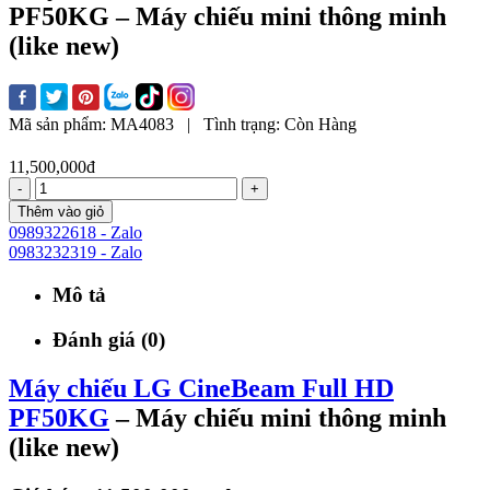
PF50KG – Máy chiếu mini thông minh
(like new)
Mã sản phẩm:
MA4083
|
Tình trạng:
Còn Hàng
11,500,000đ
-
+
Thêm vào giỏ
0989322618 - Zalo
0983232319 - Zalo
Mô tả
Đánh giá (0)
Máy chiếu LG CineBeam Full HD
PF50KG
– Máy chiếu mini thông minh
(like new)