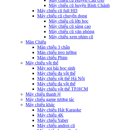
Máy chiếu cũ Huyện Cần Giờ
Máy chiếu cũ huyện Bình Chánh
Máy chiếu cũ full HD
Máy chiếu cũ chuyên dụng
Máy chiếu cũ lớp học
Máy chiếu cũ sáng cao
Máy chiếu cũ văn phòng
Máy chiếu xem phim cũ
Màn Chiếu
Màn chiếu 3 chân
Màn chiếu treo tường
Màn chiếu Phim
Máy chiếu vật thể
Máy soi bài học sinh
Máy chiếu đa vật thể
Máy chiếu vật thể Hà Nội
Máy chiếu đa vật thể
Máy chiếu vật thể TP.HCM
Máy chiếu thanh lý
Máy chiếu game tương tác
Máy chiếu khác
Máy chiếu Hát Karaoke
Máy chiếu 4K
Máy chiếu Yaber
Máy chiếu androi cũ