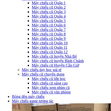
Máy chiếu cũ Quận 1
Máy chiếu cũ Quận 2
Máy chiếu cũ Quận 3
Máy chiếu cũ Quận 4
Máy chiếu cũ Quận 5
Máy chiếu cũ Quận 6
Máy chiếu cũ Quận 7
Máy chiếu cũ Quận 8
Máy chiếu cũ Quận 9
Máy chiếu cũ Quận 10
Máy chiếu cũ Quận 11
Máy chiếu cũ Quận 12
Máy chiếu cũ huyện Nhà Bè
Máy chiếu cũ huyện Bình Chánh
Máy chiếu cũ Huyện Cần Giờ
Máy chiếu dạy học giá rẻ
Máy chiếu cũ chuyên dụng
Máy chiếu cũ lớp học
Máy chiếu cũ sáng cao
Máy chiếu xem phim cũ
Máy chiếu cũ văn phòng
Bóng đèn máy chiếu
Máy chiếu game tương tác