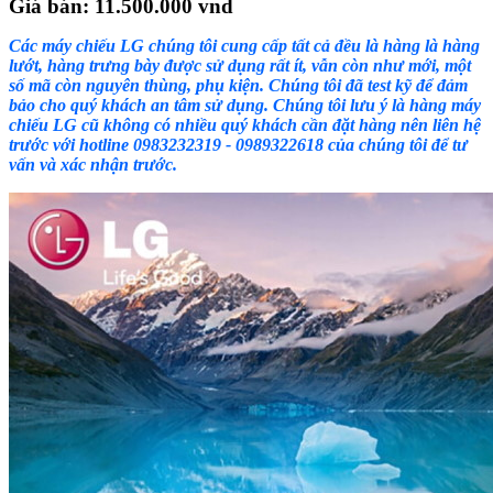
Giá bán: 11.500.000 vnd
Các máy chiếu LG
chúng tôi cung cấp tất cả đều là hàng
là hàng
lướt, hàng trưng bày được sử dụng rất ít, vẫn còn như mới
, một
số mã còn nguyên thùng, phụ kiện
. Chúng tôi đã test kỹ để đảm
bảo cho quý khách an tâm sử dụng. Chúng tôi lưu ý là hàng máy
chiếu LG cũ không có nhiều quý khách cần đặt hàng nên liên hệ
trước với hotline 0983232319 - 0989322618 của chúng tôi để tư
vấn và xác nhận trước.