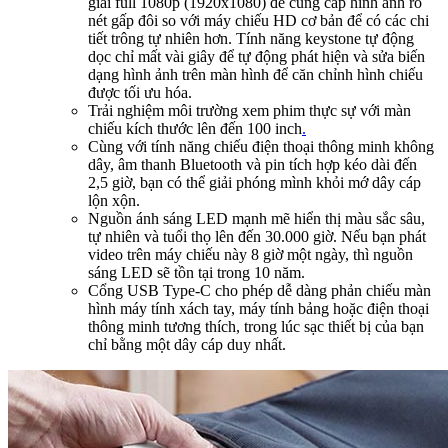
giải full 1080p (1920x1080) để cung cấp hình ảnh rõ
nét gấp đôi so với máy chiếu HD cơ bản để có các chi
tiết trông tự nhiên hơn. Tính năng keystone tự động
dọc chỉ mất vài giây để tự động phát hiện và sửa biến
dạng hình ảnh trên màn hình để căn chỉnh hình chiếu
được tối ưu hóa.
Trải nghiệm môi trường xem phim thực sự với màn
chiếu kích thước lên đến 100 inch
.
Cùng với tính năng chiếu điện thoại thông minh không
dây, âm thanh Bluetooth và pin tích hợp kéo dài đến
2,5 giờ, bạn có thể giải phóng mình khỏi mớ dây cáp
lộn xộn.
Nguồn ánh sáng LED mạnh mẽ hiển thị màu sắc sâu,
tự nhiên và tuổi thọ lên đến 30.000 giờ. Nếu bạn phát
video trên máy chiếu này 8 giờ một ngày, thì nguồn
sáng LED sẽ tồn tại trong 10 năm.
Cổng USB Type-C cho phép dễ dàng phản chiếu màn
hình máy tính xách tay, máy tính bảng hoặc điện thoại
thông minh tương thích, trong lúc sạc thiết bị của bạn
chỉ bằng một dây cáp duy nhất.